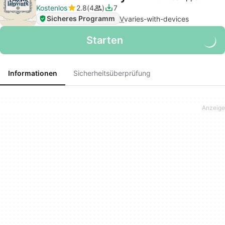
Kostenlos
2.8
4
7
Sicheres Programm
V
varies-with-devices
Starten
Informationen
Sicherheitsüberprüfung