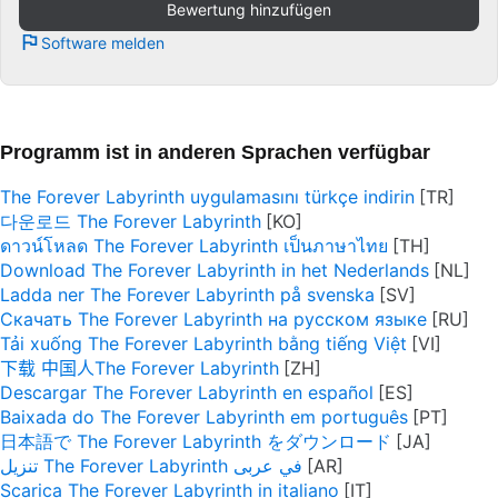
Bewertung hinzufügen
Software melden
Programm ist in anderen Sprachen verfügbar
The Forever Labyrinth uygulamasını türkçe indirin
다운로드 The Forever Labyrinth
ดาวน์โหลด The Forever Labyrinth เป็นภาษาไทย
Download The Forever Labyrinth in het Nederlands
Ladda ner The Forever Labyrinth på svenska
Скачать The Forever Labyrinth на русском языке
Tải xuống The Forever Labyrinth bằng tiếng Việt
下载 中国人The Forever Labyrinth
Descargar The Forever Labyrinth en español
Baixada do The Forever Labyrinth em português
日本語で The Forever Labyrinth をダウンロード
تنزيل The Forever Labyrinth في عربى
Scarica The Forever Labyrinth in italiano