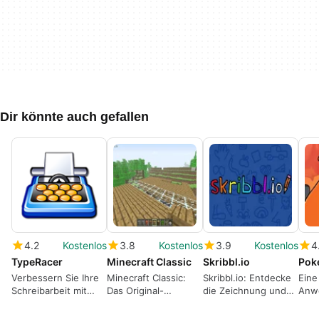
Dir könnte auch gefallen
4.2
Kostenlos
3.8
Kostenlos
3.9
Kostenlos
4
TypeRacer
Minecraft Classic
Skribbl.io
Verbessern Sie Ihre
Minecraft Classic:
Skribbl.io: Entdecke
Eine
Schreibarbeit mit
Das Original-
die Zeichnung und
Anw
TypeRacer
Minecraft von 2009
errate das Wort!
Web
kostenlos im
von 